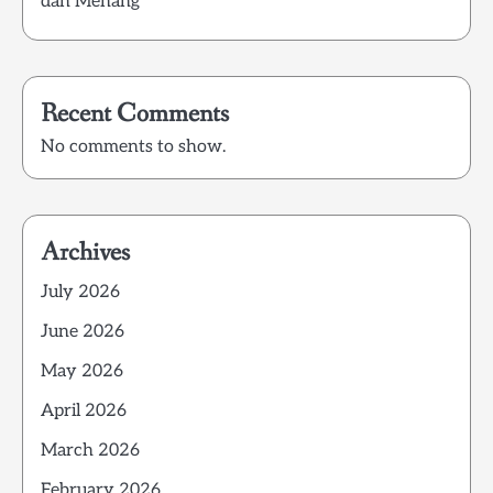
dan Menang
Recent Comments
No comments to show.
Archives
July 2026
June 2026
May 2026
April 2026
March 2026
February 2026