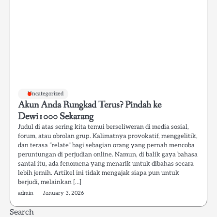
Uncategorized
Akun Anda Rungkad Terus? Pindah ke
Dewi1000 Sekarang
Judul di atas sering kita temui berseliweran di media sosial,
forum, atau obrolan grup. Kalimatnya provokatif, menggelitik,
dan terasa “relate” bagi sebagian orang yang pernah mencoba
peruntungan di perjudian online. Namun, di balik gaya bahasa
santai itu, ada fenomena yang menarik untuk dibahas secara
lebih jernih. Artikel ini tidak mengajak siapa pun untuk
berjudi, melainkan […]
admin
January 3, 2026
Search