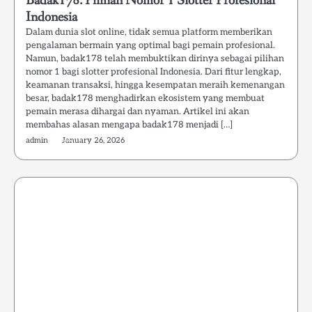
Badak178: Pilihan Nomor 1 Slotter Profesional
Indonesia
Dalam dunia slot online, tidak semua platform memberikan
pengalaman bermain yang optimal bagi pemain profesional.
Namun, badak178 telah membuktikan dirinya sebagai pilihan
nomor 1 bagi slotter profesional Indonesia. Dari fitur lengkap,
keamanan transaksi, hingga kesempatan meraih kemenangan
besar, badak178 menghadirkan ekosistem yang membuat
pemain merasa dihargai dan nyaman. Artikel ini akan
membahas alasan mengapa badak178 menjadi […]
admin
January 26, 2026