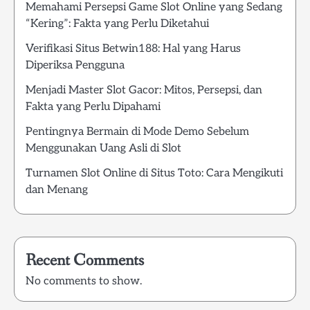
Memahami Persepsi Game Slot Online yang Sedang
“Kering”: Fakta yang Perlu Diketahui
Verifikasi Situs Betwin188: Hal yang Harus
Diperiksa Pengguna
Menjadi Master Slot Gacor: Mitos, Persepsi, dan
Fakta yang Perlu Dipahami
Pentingnya Bermain di Mode Demo Sebelum
Menggunakan Uang Asli di Slot
Turnamen Slot Online di Situs Toto: Cara Mengikuti
dan Menang
Recent Comments
No comments to show.