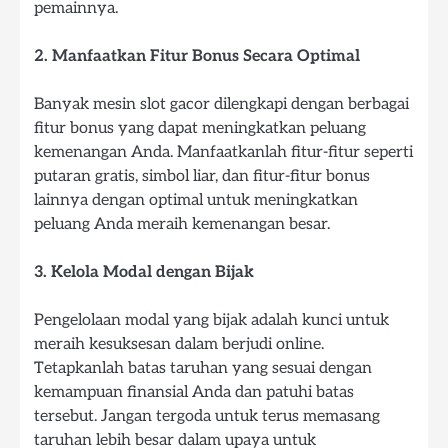
pemainnya.
2. Manfaatkan Fitur Bonus Secara Optimal
Banyak mesin slot gacor dilengkapi dengan berbagai
fitur bonus yang dapat meningkatkan peluang
kemenangan Anda. Manfaatkanlah fitur-fitur seperti
putaran gratis, simbol liar, dan fitur-fitur bonus
lainnya dengan optimal untuk meningkatkan
peluang Anda meraih kemenangan besar.
3. Kelola Modal dengan Bijak
Pengelolaan modal yang bijak adalah kunci untuk
meraih kesuksesan dalam berjudi online.
Tetapkanlah batas taruhan yang sesuai dengan
kemampuan finansial Anda dan patuhi batas
tersebut. Jangan tergoda untuk terus memasang
taruhan lebih besar dalam upaya untuk