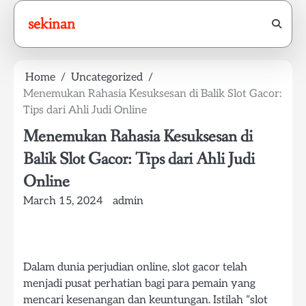
Skip
sekinan
to
content
Home
Uncategorized
Menemukan Rahasia Kesuksesan di Balik Slot Gacor:
Tips dari Ahli Judi Online
Menemukan Rahasia Kesuksesan di
Balik Slot Gacor: Tips dari Ahli Judi
Online
March 15, 2024
admin
Dalam dunia perjudian online, slot gacor telah
menjadi pusat perhatian bagi para pemain yang
mencari kesenangan dan keuntungan. Istilah “slot