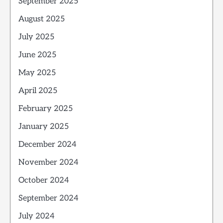
September 2025
August 2025
July 2025
June 2025
May 2025
April 2025
February 2025
January 2025
December 2024
November 2024
October 2024
September 2024
July 2024