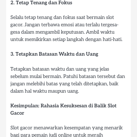
2. Tetap Tenang dan Fokus
Selalu tetap tenang dan fokus saat bermain slot
gacor. Jangan terbawa emosi atau terlalu tergesa-
gesa dalam mengambil keputusan. Ambil waktu
untuk memikirkan setiap langkah dengan hati-hati.
3. Tetapkan Batasan Waktu dan Uang
Tetapkan batasan waktu dan uang yang jelas
sebelum mulai bermain. Patuhi batasan tersebut dan
jangan melebihi batas yang telah ditetapkan, baik
dalam hal waktu maupun uang.
Kesimpulan: Rahasia Kesuksesan di Balik Slot
Gacor
Slot gacor menawarkan kesempatan yang menarik
bagi para pemain judi online untuk meraih