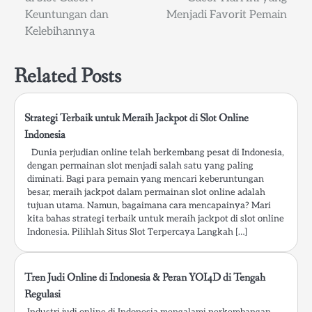
navigation
Keuntungan dan
Menjadi Favorit Pemain
Kelebihannya
Related Posts
Strategi Terbaik untuk Meraih Jackpot di Slot Online
Indonesia
Dunia perjudian online telah berkembang pesat di Indonesia,
dengan permainan slot menjadi salah satu yang paling
diminati. Bagi para pemain yang mencari keberuntungan
besar, meraih jackpot dalam permainan slot online adalah
tujuan utama. Namun, bagaimana cara mencapainya? Mari
kita bahas strategi terbaik untuk meraih jackpot di slot online
Indonesia. Pilihlah Situs Slot Terpercaya Langkah […]
Tren Judi Online di Indonesia & Peran YOI4D di Tengah
Regulasi