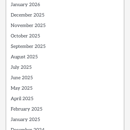
January 2026
December 2025
November 2025
October 2025
September 2025
August 2025
July 2025
June 2025
May 2025
April 2025
February 2025
January 2025