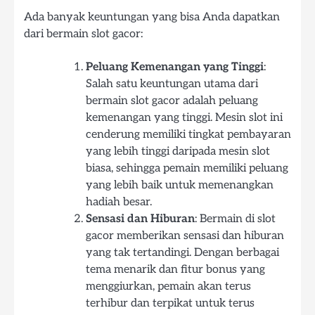
Ada banyak keuntungan yang bisa Anda dapatkan
dari bermain slot gacor:
Peluang Kemenangan yang Tinggi
:
Salah satu keuntungan utama dari
bermain slot gacor adalah peluang
kemenangan yang tinggi. Mesin slot ini
cenderung memiliki tingkat pembayaran
yang lebih tinggi daripada mesin slot
biasa, sehingga pemain memiliki peluang
yang lebih baik untuk memenangkan
hadiah besar.
Sensasi dan Hiburan
: Bermain di slot
gacor memberikan sensasi dan hiburan
yang tak tertandingi. Dengan berbagai
tema menarik dan fitur bonus yang
menggiurkan, pemain akan terus
terhibur dan terpikat untuk terus