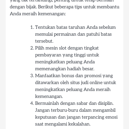
yang tak tertandingi, penting untuk tetap bermain
dengan bijak. Berikut beberapa tips untuk membantu
Anda meraih kemenangan:
Tentukan batas taruhan Anda sebelum
memulai permainan dan patuhi batas
tersebut.
Pilih mesin slot dengan tingkat
pembayaran yang tinggi untuk
meningkatkan peluang Anda
memenangkan hadiah besar.
Manfaatkan bonus dan promosi yang
ditawarkan oleh situs judi online untuk
meningkatkan peluang Anda meraih
kemenangan.
Bermainlah dengan sabar dan disiplin.
Jangan terburu-buru dalam mengambil
keputusan dan jangan terpancing emosi
saat mengalami kekalahan.