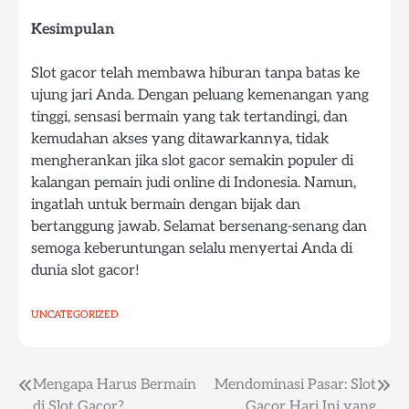
Kesimpulan
Slot gacor telah membawa hiburan tanpa batas ke
ujung jari Anda. Dengan peluang kemenangan yang
tinggi, sensasi bermain yang tak tertandingi, dan
kemudahan akses yang ditawarkannya, tidak
mengherankan jika slot gacor semakin populer di
kalangan pemain judi online di Indonesia. Namun,
ingatlah untuk bermain dengan bijak dan
bertanggung jawab. Selamat bersenang-senang dan
semoga keberuntungan selalu menyertai Anda di
dunia slot gacor!
UNCATEGORIZED
Post
Mengapa Harus Bermain
Mendominasi Pasar: Slot
di Slot Gacor?
Gacor Hari Ini yang